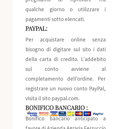
qualche giorno o utilizzare i
pagamenti sotto elencati.
PAYPAL:
Per acquistare online senza
bisogno di digitare sul sito i dati
della carta di credito. L'addebito
sul conto avviene al
completamento dell'ordine. Per
registrare un nuovo conto PayPal,
visita il sito paypal.com.
BONIFICO BANCARIO :
Bonifico bancario anticipato a
favore di Azienda Agraria Ferruccio